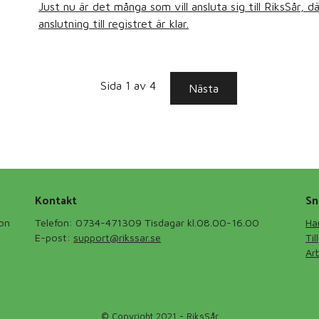
Just nu är det många som vill ansluta sig till RiksSår, d
anslutning till registret är klar.
Sida 1 av 4
Nästa
Kontakt
Sn
ion
Telefon: 0734-471309 Tisdagar kl.08.00-16.00
Ha
E-post:
support@rikssar.se
Ti
Ar
© Copyright 2021 - RiksSår