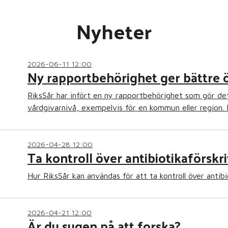
Nyheter
2026-06-11 12:00
Ny rapportbehörighet ger bättre ö
RiksSår har infört en ny rapportbehörighet som gör det 
vårdgivarnivå, exempelvis för en kommun eller region. 
2026-04-28 12:00
Ta kontroll över antibiotikaförskr
Hur RiksSår kan användas för att ta kontroll över antib
2026-04-21 12:00
Är du sugen på att forska?