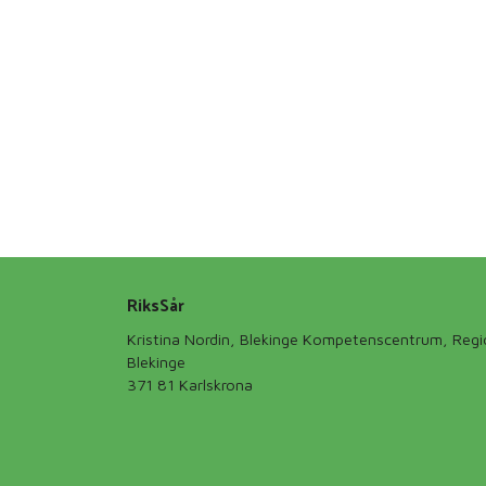
RiksSår
Kristina Nordin, Blekinge Kompetenscentrum, Reg
Blekinge
371 81 Karlskrona