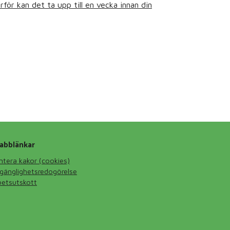
ärför kan det ta upp till en vecka innan din
abblänkar
ntera kakor (cookies)
llgänglighetsredogörelse
betsutskott