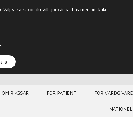
Välj vilka kakor du vill godkänna.
Läs mer om kakor
k.
alla
OM RIKSSÅR
FÖR PATIENT
FÖR VÅRDGIVARE
NATIONEL