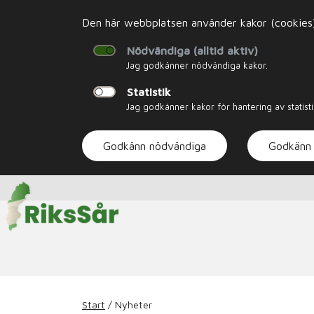
Den här webbplatsen använder kakor (cookies). 
Nödvändiga (alltid aktiv)
Jag godkänner nödvändiga kakor.
Statistik
Jag godkänner kakor för hantering av statisti
Godkänn nödvändiga
Godkänn 
Start
/
Nyheter