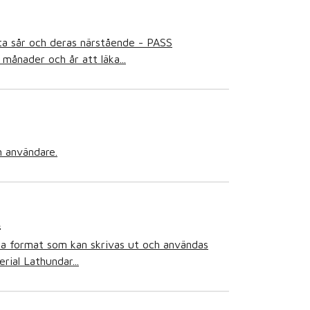
kta sår och deras närstående - PASS
månader och år att läka...
n användare.
t
ika format som kan skrivas ut och användas
rial Lathundar...