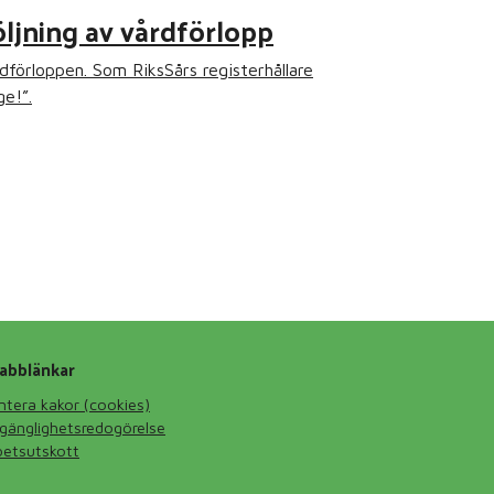
ljning av vårdförlopp
förloppen. Som RiksSårs registerhållare
ge!”.
abblänkar
ntera kakor (cookies)
llgänglighetsredogörelse
betsutskott