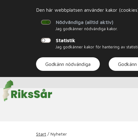
Den här webbplatsen använder kakor (cookies). 
Nödvändiga (alltid aktiv)
Jag godkänner nödvändiga kakor.
Statistik
Jag godkänner kakor för hantering av statisti
Godkänn nödvändiga
Godkänn 
Start
/
Nyheter