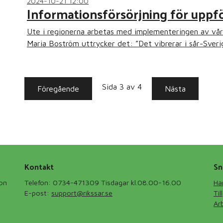
2024-10-21 12:00
Informationsförsörjning för uppfö
Ute i regionerna arbetas med implementeringen av vård
Maria Boström uttrycker det: ”Det vibrerar i sår-Sveri
Sida 3 av 4
Föregående
Nästa
Kontakt
Sn
ion
Telefon: 0734-471309 Tisdagar kl.08.00-16.00
Ha
E-post:
support@rikssar.se
Ti
Ar