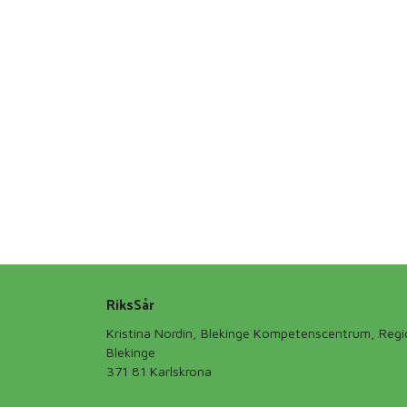
RiksSår
Kristina Nordin, Blekinge Kompetenscentrum, Reg
Blekinge
371 81 Karlskrona