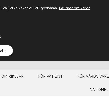
Välj vilka kakor du vill godkänna.
Läs mer om kakor
k.
alla
OM RIKSSÅR
FÖR PATIENT
FÖR VÅRDGIVARE
NATIONEL